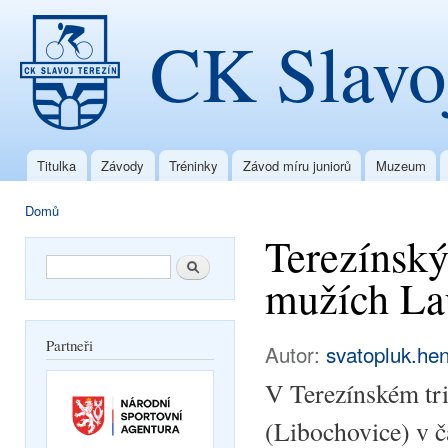
Přej
CK Slavo
hla
obs
Titulka
Závody
Tréninky
Závod míru juniorů
Muzeum
Hlavní menu
Domů
Jste zde
Terezínský
Vyhledávání
Hledat
mužích La
Partneři
Autor:
svatopluk.he
V Terezínském tri
(Libochovice) v č