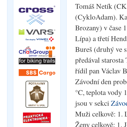
Tomáš Netík (CK S
(CykloAdam). Kat
Brozany) v čase 1
Lípa) a třetí Hen
Bureš (druhý ve s
předával starosta
řídil pan Václav 
Závodní den probě
°C, teplota vody 
jsou v sekci
Závo
Muži celkově: 1. 
Ženy celkově: 1. 