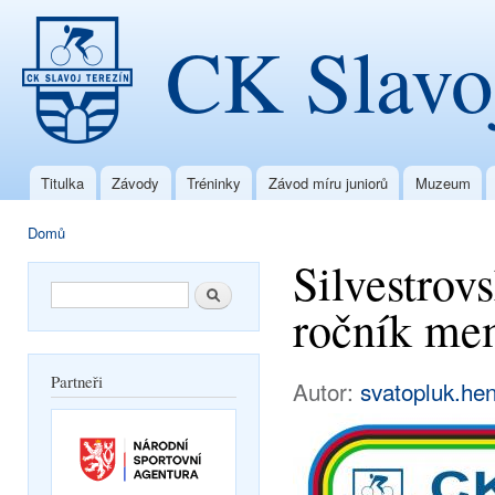
Přej
CK Slavo
hla
obs
Titulka
Závody
Tréninky
Závod míru juniorů
Muzeum
Hlavní menu
Domů
Jste zde
Silvestrov
Vyhledávání
Hledat
ročník me
Partneři
Autor:
svatopluk.he